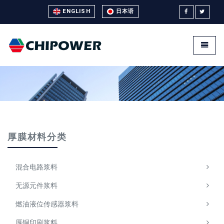
ENGLISH
日本语
Universal - go to homepage
Toggle
厚膜材料分类
混合电路浆料
无源元件浆料
燃油液位传感器浆料
厚铜印刷浆料