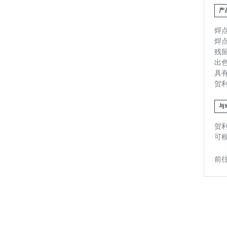
产
焊
焊
残
出
具
贺
与
贺
可
前