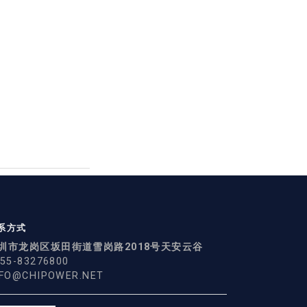
系方式
圳市龙岗区坂田街道雪岗路2018号天安云谷
55-83276800
NFO@CHIPOWER.NET