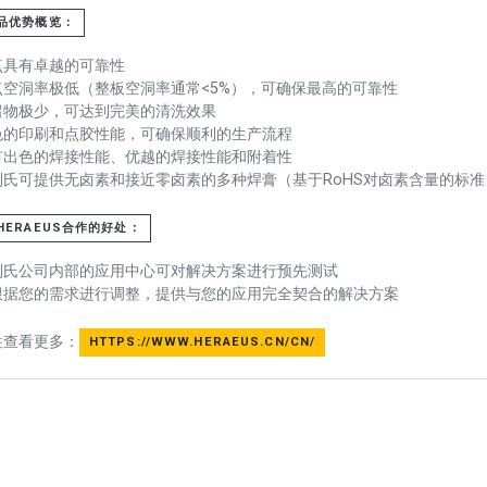
品优势概览：
点具有卓越的可靠性
点空洞率极低（整板空洞率通常<5%），可确保最高的可靠性
留物极少，可达到完美的清洗效果
色的印刷和点胶性能，可确保顺利的生产流程
有出色的焊接性能、优越的焊接性能和附着性
利氏可提供无卤素和接近零卤素的多种焊膏（基于RoHS对卤素含量的标准
HERAEUS合作的好处：
利氏公司内部的应用中心可对解决方案进行预先测试
根据您的需求进行调整，提供与您的应用完全契合的解决方案
往查看更多：
HTTPS://WWW.HERAEUS.CN/CN/