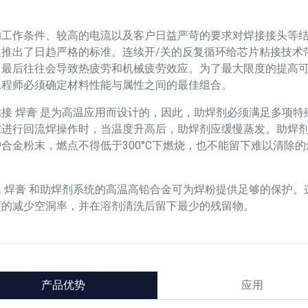
的工作条件、较高的电流以及客户日益严苛的要求对焊接接头等
性推出了日趋严格的标准。连续开/关的反复循环给芯片粘接技术
，最后往往会导致热疲劳和机械疲劳效应。为了最大限度的提高
工程师必须确定材料性能与属性之间的最佳组合。
接 焊膏 是为高温应用而设计的，因此，助焊剂必须满足多项特
在进行回流焊操作时，当温度升高后，助焊剂应缓慢蒸发。助焊
合金粉末，燃点不得低于300°C下燃烧，也不能留下难以清除
。
 焊膏 和助焊剂系统的高温高铅合金可为焊粉提供足够的保护。
度的减少空洞率，并在溶剂清洗后留下最少的残留物。
产品优势
应用