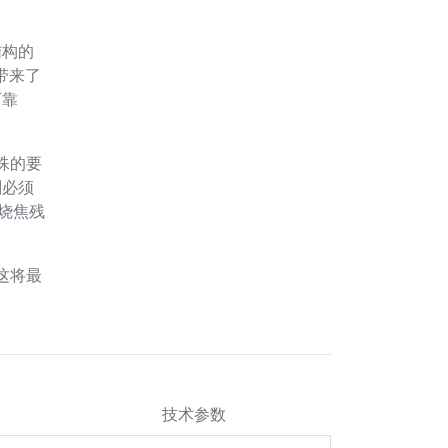
结构的
带来了
可靠
殊的要
剂必须
的烧焦残
这将最
技术参数