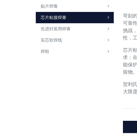
贴片焊膏
苛刻
芯片粘接焊膏
可靠
先进封装用焊膏
挑战
性，
实芯软焊线
芯片粘
焊粉
求：
能保护
留物
贺利氏
大限