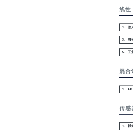
线性 
1、激
3、切
5、工
混合讯
1、A
传感器
1、影