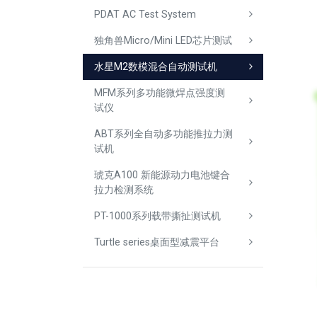
PDAT AC Test System
独角兽Micro/Mini LED芯片测试
水星M2数模混合自动测试机
MFM系列多功能微焊点强度测
试仪
ABT系列全自动多功能推拉力测
试机
琥克A100 新能源动力电池键合
拉力检测系统
PT-1000系列载带撕扯测试机
Turtle series桌面型减震平台